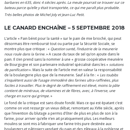
barbares en 635, donc 4 siècles après. La meule pourrait se trouver sur ce
bateau parce qu’elle y était transportée, ce qui me paraît plus probable.
Très belles photos de Michel Joly et Jean-Luc Petit.
LE CANARD ENCHAÎNE – 5 SEPTEMBRE 2018
L’article « Pain bénit pour la santé » sur le pain de mie brioché, qui peut
désormais être remboursé tout ou partie par la Sécurité Sociale, se
montre plus que critique : «
Question santé, l’industrie de la meunerie
nous roule dans la farine.
» A cause du taux de sel qu’on ajoute dans le
pain. Il s’en prend sans la nommer à une « grosse coopérative meunière
de Bourgogne et son partenaire industriel spécialisé dans les «
solutions
de panification
». Mais la suite de l’article met en valeur la responsabilité
de la boulangerie plus que de la meunerie. Sauf à la fin : «
Les toubibs
s’inquiètent aussi de l’usage immodéré des farines ultra-raffinées, plus
faciles à travailler. Plus le degré de raffinement est élevé, moins la pâte
contient de minéraux, de vitamines et de fibres, avec, à l’inverse, une
charge en sucre qui grimpe.
»
Le fond de la critique est sans doute fondé. Mais ce qui est épatant c’est
comme on voit ressurgir un vieux débat, remontant au XVIIe siècle, après
que l’invention du blutage a permis d’ôter de plus en plus de son à la
farine, pour arriver qu’elle n’en ait pratiquement plus. Les meilleurs
moulins se sont mis à fabriquer une farine très pure destinée aux
boulangers et pâtissiers vendant du pain et des gâteaux à la noblesse et