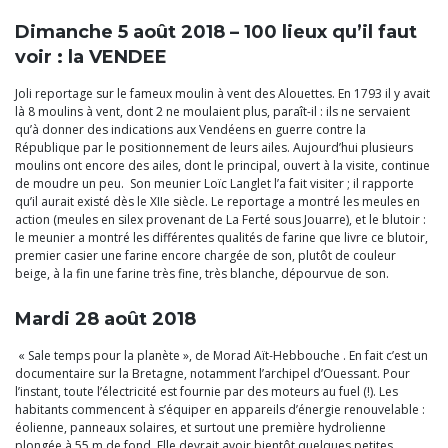
Dimanche 5 août 2018 – 100 lieux qu’il faut
voir : la VENDEE
Joli reportage sur le fameux moulin à vent des Alouettes. En 1793 il y avait
là 8 moulins à vent, dont 2 ne moulaient plus, paraît-il : ils ne servaient
qu’à donner des indications aux Vendéens en guerre contre la
République par le positionnement de leurs ailes. Aujourd’hui plusieurs
moulins ont encore des ailes, dont le principal, ouvert à la visite, continue
de moudre un peu. Son meunier Loïc Langlet l’a fait visiter ; il rapporte
qu’il aurait existé dès le XIIe siècle. Le reportage a montré les meules en
action (meules en silex provenant de La Ferté sous Jouarre), et le blutoir :
le meunier a montré les différentes qualités de farine que livre ce blutoir,
premier casier une farine encore chargée de son, plutôt de couleur
beige, à la fin une farine très fine, très blanche, dépourvue de son.
Mardi 28 août 2018
« Sale temps pour la planète », de Morad Aït-Hebbouche . En fait c’est un
documentaire sur la Bretagne, notamment l’archipel d’Ouessant. Pour
l’instant, toute l’électricité est fournie par des moteurs au fuel (!). Les
habitants commencent à s’équiper en appareils d’énergie renouvelable :
éolienne, panneaux solaires, et surtout une première hydrolienne
plongée à 55 m de fond. Elle devrait avoir bientôt quelques petites