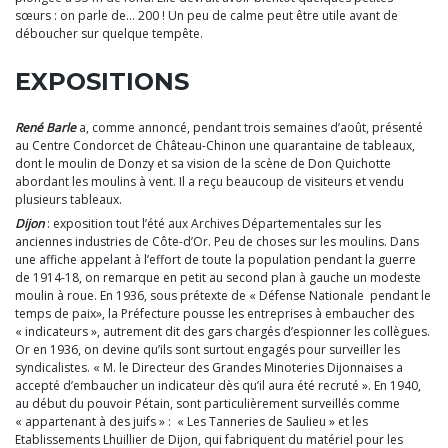
sœurs : on parle de… 200 ! Un peu de calme peut être utile avant de
déboucher sur quelque tempête.
EXPOSITIONS
René Barle
a, comme annoncé, pendant trois semaines d’août, présenté
au Centre Condorcet de Château-Chinon une quarantaine de tableaux,
dont le moulin de Donzy et sa vision de la scène de Don Quichotte
abordant les moulins à vent. Il a reçu beaucoup de visiteurs et vendu
plusieurs tableaux.
Dijon
: exposition tout l’été aux Archives Départementales sur les
anciennes industries de Côte-d’Or. Peu de choses sur les moulins. Dans
une affiche appelant à l’effort de toute la population pendant la guerre
de 1914-18, on remarque en petit au second plan à gauche un modeste
moulin à roue. En 1936, sous prétexte de « Défense Nationale pendant le
temps de paix», la Préfecture pousse les entreprises à embaucher des
« indicateurs », autrement dit des gars chargés d’espionner les collègues.
Or en 1936, on devine qu’ils sont surtout engagés pour surveiller les
syndicalistes. « M. le Directeur des Grandes Minoteries Dijonnaises a
accepté d’embaucher un indicateur dès qu’il aura été recruté ». En 1940,
au début du pouvoir Pétain, sont particulièrement surveillés comme
« appartenant à des juifs » : « Les Tanneries de Saulieu » et les
Etablissements Lhuillier de Dijon, qui fabriquent du matériel pour les