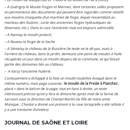
– A Guérigny le Musée Forges et Marines, dont certaines salles proposent
en permanence des documents qui peuvent être regardés comme relatifs
aux moulins (maquette d’un martinet de forge, lequel ressemblait au
marteau des foulons ; carte des anciennes forges hydrauliques du
Nivernais, etc.). Dans la cour l’ancienne roue est toujours admirable.
– A Nannay le moulin Janlard ;
– A Raveau la forge de la Vache
– A Sémelay le château de la Bussière (le texte ne le dit pas, mais à
l’arrière du château, dans le jardin, demeure une paire de meules à huile
récupérée un jour dans un moulin disparu de la commune, et qui faisait
partie des domaines liés au château.
– A Varzy l’ancienne huilerie.
Curieusement a échappé à la liste un moulin toutefois évoqué dans le
même numéro, mais page suivante :
le moulin de la Presle à Planchez
;
placé » dans le balcon de la page, tout en haut à droite, un texte
intéressant précise qu’on y fera le dimanche après-midi de la farine de
sarrasin sous la direction de Chantal Martin (la fille de notre amie
Monique ; Chantal a donné son prénom à la roue lorsqu’elle a été refaite il
y a une trentaine d’années).
JOURNAL DE SAÔNE ET LOIRE