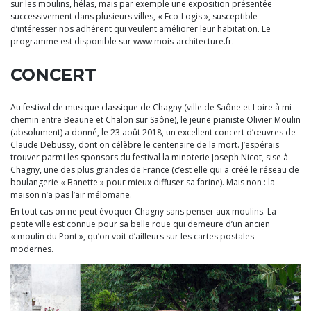
sur les moulins, hélas, mais par exemple une exposition présentée
successivement dans plusieurs villes, « Eco-Logis », susceptible
d’intéresser nos adhérent qui veulent améliorer leur habitation. Le
programme est disponible sur www.mois-architecture.fr.
CONCERT
Au festival de musique classique de Chagny (ville de Saône et Loire à mi-
chemin entre Beaune et Chalon sur Saône), le jeune pianiste Olivier Moulin
(absolument) a donné, le 23 août 2018, un excellent concert d’œuvres de
Claude Debussy, dont on célèbre le centenaire de la mort. J’espérais
trouver parmi les sponsors du festival la minoterie Joseph Nicot, sise à
Chagny, une des plus grandes de France (c’est elle qui a créé le réseau de
boulangerie « Banette » pour mieux diffuser sa farine). Mais non : la
maison n’a pas l’air mélomane.
En tout cas on ne peut évoquer Chagny sans penser aux moulins. La
petite ville est connue pour sa belle roue qui demeure d’un ancien
« moulin du Pont », qu’on voit d’ailleurs sur les cartes postales
modernes.