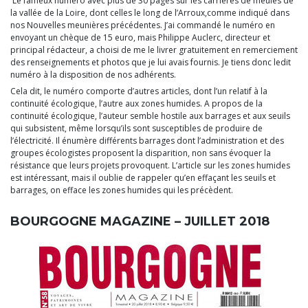
Le fameux numéro avec plus de 30 pages sur les carrières de meules de
la vallée de la Loire, dont celles le long de l’Arroux,comme indiqué dans
nos Nouvelles meunières précédentes. J’ai commandé le numéro en
envoyant un chèque de 15 euro, mais Philippe Auclerc, directeur et
principal rédacteur, a choisi de me le livrer gratuitement en remerciement
des renseignements et photos que je lui avais fournis. Je tiens donc ledit
numéro à la disposition de nos adhérents.
Cela dit, le numéro comporte d’autres articles, dont l’un relatif à la
continuité écologique, l’autre aux zones humides. A propos de la
continuité écologique, l’auteur semble hostile aux barrages et aux seuils
qui subsistent, même lorsqu’ils sont susceptibles de produire de
l’électricité. Il énumère différents barrages dont l’administration et des
groupes écologistes proposent la disparition, non sans évoquer la
résistance que leurs projets provoquent. L’article sur les zones humides
est intéressant, mais il oublie de rappeler qu’en effaçant les seuils et
barrages, on efface les zones humides qui les précèdent.
BOURGOGNE MAGAZINE – JUILLET 2018