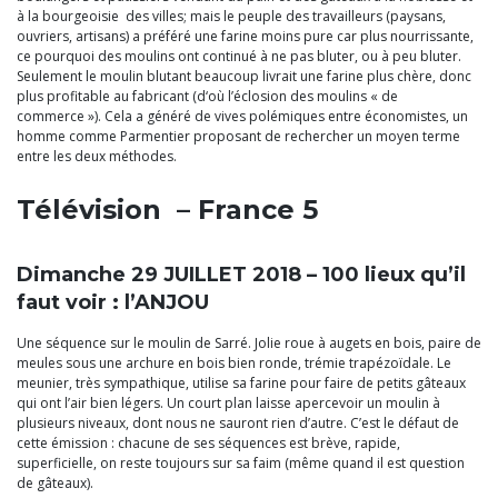
à la bourgeoisie des villes; mais le peuple des travailleurs (paysans,
ouvriers, artisans) a préféré une farine moins pure car plus nourrissante,
ce pourquoi des moulins ont continué à ne pas bluter, ou à peu bluter.
Seulement le moulin blutant beaucoup livrait une farine plus chère, donc
plus profitable au fabricant (d‘où l’éclosion des moulins « de
commerce »). Cela a généré de vives polémiques entre économistes, un
homme comme Parmentier proposant de rechercher un moyen terme
entre les deux méthodes.
Télévision – France 5
Dimanche 29 JUILLET 2018 – 100 lieux qu’il
faut voir : l’ANJOU
Une séquence sur le moulin de Sarré. Jolie roue à augets en bois, paire de
meules sous une archure en bois bien ronde, trémie trapézoïdale. Le
meunier, très sympathique, utilise sa farine pour faire de petits gâteaux
qui ont l’air bien légers. Un court plan laisse apercevoir un moulin à
plusieurs niveaux, dont nous ne sauront rien d’autre. C’est le défaut de
cette émission : chacune de ses séquences est brève, rapide,
superficielle, on reste toujours sur sa faim (même quand il est question
de gâteaux).