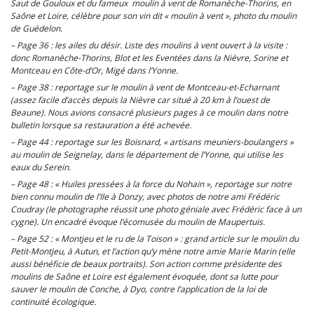
Saut de Gouloux et du fameux moulin à vent de Romanèche-Thorins, en
Saône et Loire, célèbre pour son vin dit « moulin à vent », photo du moulin
de Guédelon.
– Page 36 : les ailes du désir. Liste des moulins à vent ouvert à la visite :
donc Romanèche-Thorins, Blot et les Eventées dans la Nièvre, Sorine et
Montceau en Côte-d’Or, Migé dans l’Yonne.
– Page 38 : reportage sur le moulin à vent de Montceau-et-Echarnant
(assez facile d’accès depuis la Nièvre car situé à 20 km à l’ouest de
Beaune). Nous avions consacré plusieurs pages à ce moulin dans notre
bulletin lorsque sa restauration a été achevée.
– Page 44 : reportage sur les Boisnard, « artisans meuniers-boulangers »
au moulin de Seignelay, dans le département de l’Yonne, qui utilise les
eaux du Serein.
– Page 48 : « Huiles pressées à la force du Nohain », reportage sur notre
bien connu moulin de l’Ile à Donzy, avec photos de notre ami Frédéric
Coudray (le photographe réussit une photo géniale avec Frédéric face à un
cygne). Un encadré évoque l’écomusée du moulin de Maupertuis.
– Page 52 : « Montjeu et le ru de la Toison » : grand article sur le moulin du
Petit-Montjeu, à Autun, et l’action qu’y mène notre amie Marie Marin (elle
aussi bénéficie de beaux portraits). Son action comme présidente des
moulins de Saône et Loire est également évoquée, dont sa lutte pour
sauver le moulin de Conche, à Dyo, contre l’application de la loi de
continuité écologique.