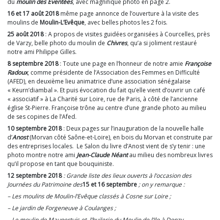
du
moulin des Eventées
, avec magnifique photo en page 2.
16 et 17 août 2018
même page annonce de l’ouverture à la visite des
moulins de
Moulin-L’Evêque
, avec belles photos les 2 fois.
25 août 2018
: A propos de visites guidées organisées à Courcelles, près
de Varzy, belle photo du moulin de
Chivres
, qu’a si joliment restauré
notre ami Philippe Gilles.
8 septembre 2018
: Toute une page en l’honneur de notre amie
Françoise
Radoux
, comme présidente de l’Association des Femmes en Difficulté
(AFED), en deuxième lieu animatrice d’une association sénégalaise
« Keurn’diambal ». Et puis évocation du fait qu’elle vient d’ouvrir un café
« associatif » à La Charité sur Loire, rue de Paris, à côté de l’ancienne
église St-Pierre. Françoise trône au centre d’une grande photo au milieu
de ses copines de l’Afed.
10 septembre 2018
: Deux pages sur l’inauguration de la nouvelle halle
d’
Anost
(Morvan côté Saône-et-Loire), en bois du Morvan et construite par
des entreprises locales. Le Salon du livre d’Anost vient de s’y tenir : une
photo montre notre ami
Jean-Claude Néant
au milieu des nombreux livres
qu’il propose en tant que bouquiniste.
12 septembre 2018
: Grande liste des lieux ouverts à l’occasion des
Journées du Patrimoine des
15 et 16 septembre
; on y remarque :
– Les moulins de Moulin-l’Evêque classés à Cosne sur Loire ;
– Le jardin de Forgeneuve à Coulanges ;
– Le moulin de Maupertuis et l’huilerie du Moulin de l’Ile à Donzy