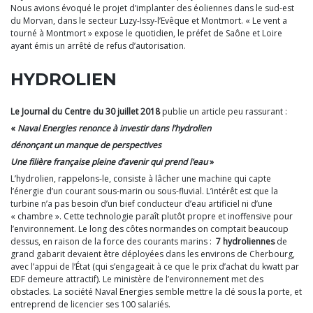
Nous avions évoqué le projet d’implanter des éoliennes dans le sud-est
du Morvan, dans le secteur Luzy-Issy-l’Evêque et Montmort. « Le vent a
tourné à Montmort » expose le quotidien, le préfet de Saône et Loire
ayant émis un arrêté de refus d’autorisation.
HYDROLIEN
Le Journal du Centre du 30 juillet 2018
publie un article peu rassurant :
«
Naval Energies renonce à investir dans l’hydrolien
dénonçant un manque de perspectives
Une filière française pleine d’avenir qui prend l’eau
»
L’hydrolien, rappelons-le, consiste à lâcher une machine qui capte
l’énergie d’un courant sous-marin ou sous-fluvial. L’intérêt est que la
turbine n’a pas besoin d’un bief conducteur d’eau artificiel ni d’une
« chambre ». Cette technologie paraît plutôt propre et inoffensive pour
l’environnement. Le long des côtes normandes on comptait beaucoup
dessus, en raison de la force des courants marins :
7 hydroliennes
de
grand gabarit devaient être déployées dans les environs de Cherbourg,
avec l’appui de l’État (qui s’engageait à ce que le prix d’achat du kwatt par
EDF demeure attractif). Le ministère de l’environnement met des
obstacles. La société Naval Energies semble mettre la clé sous la porte, et
entreprend de licencier ses 100 salariés.