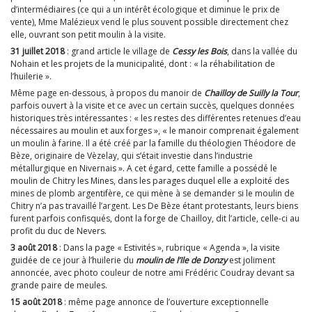
d’intermédiaires (ce qui a un intérêt écologique et diminue le prix de
vente), Mme Malézieux vend le plus souvent possible directement chez
elle, ouvrant son petit moulin à la visite.
31 juillet 2018
: grand article le village de
Cessy les Bois
, dans la vallée du
Nohain et les projets de la municipalité, dont : « la réhabilitation de
l’huilerie ».
Même page en-dessous, à propos du manoir de
Chailloy de Suilly la Tour
,
parfois ouvert à la visite et ce avec un certain succès, quelques données
historiques très intéressantes : « les restes des différentes retenues d’eau
nécessaires au moulin et aux forges », « le manoir comprenait également
un moulin à farine. Il a été créé par la famille du théologien Théodore de
Bèze, originaire de Vèzelay, qui s’était investie dans l’industrie
métallurgique en Nivernais ». A cet égard, cette famille a possédé le
moulin de Chitry les Mines, dans les parages duquel elle a exploité des
mines de plomb argentifère, ce qui mène à se demander si le moulin de
Chitry n’a pas travaillé l’argent. Les De Bèze étant protestants, leurs biens
furent parfois confisqués, dont la forge de Chailloy, dit l’article, celle-ci au
profit du duc de Nevers.
3 août 2018
: Dans la page « Estivités », rubrique « Agenda », la visite
guidée de ce jour à l’huilerie du
moulin de l’Ile de Donzy
est joliment
annoncée, avec photo couleur de notre ami Frédéric Coudray devant sa
grande paire de meules.
15 août 2018
: même page annonce de l’ouverture exceptionnelle