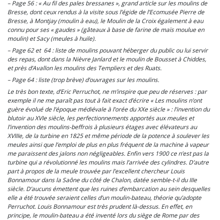
– Page 56 : « Au fil des pales bressanes », grand article sur les moulins de
Bresse, dont ceux rendus à la visite sous l’égide de l’Ecomusée Pierre de
Bresse, à Montjay (moulin à eau), le Moulin de la Croix également à eau
connu pour ses « gaudes » (gâteaux à base de farine de maïs moulue en
moulin) et Sacy (meules à huile).
– Page 62 et 64 : liste de moulins pouvant héberger du public ou lui servir
des repas, dont dans la Nièvre Janlard et le moulin de Bousset à Chiddes,
et près d’Avallon les moulins des Templiers et des Ruats.
– Page 64 : liste (trop brève) d’ouvrages sur les moulins.
Le très bon texte, d’Eric Perruchot, ne m’inspire que peu de réserves : par
exemple il ne me paraît pas tout à fait exact d’écrire « Les moulins n’ont
guère évolué de l’époque médiévale à l’orée du XXe siècle » : l’invention du
blutoir au XVIe siècle, les perfectionnements apportés aux meules et
l’invention des moulins-beffrois à plusieurs étages avec élévateurs au
XVIIIe, de la turbine en 1825 et même période de la potence à soulever les
meules ainsi que l’emploi de plus en plus fréquent de la machine à vapeur
me paraissent des jalons non négligeables. Enfin vers 1900 ce n’est pas la
turbine qui a révolutionné les moulins mais l’arrivée des cylindres. D’autre
part à propos de la meule trouvée par l’excellent chercheur Louis
Bonnamour dans la Saône du côté de Chalon, datée semble-t-il du IIIe
siècle. D’aucuns émettent que les ruines d’embarcation au sein desquelles
elle a été trouvée seraient celles d’un moulin-bateau, théorie qu’adopte
Perruchot. Louis Bonnamour est très prudent là-dessus. En effet, en
principe, le moulin-bateau a été inventé lors du siège de Rome par des