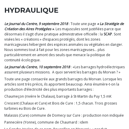
HYDRAULIQUE
Le Journal du Centre, 9 septembre 2018
: Toute une page
« La Stratégie de
Création des Aires Protégées »
. Les majuscules sont justifiées parce que
désormais il s’agit d’une pratique administrative officielle : la
SCAP
. Sont
visées les « créations » d’espaces protégés, dont les zones
marécageuses hébergent des espèces animales ou végétales en danger.
Nous sommes tout à fait pour les zones marécageuses… plus
particulièrement en amont des seuils que menace la politique de
continuité écologique.
Le Journal du Centre, 10 septembre 2018
: «Les barrages hydroélectriques
assurent plusieurs missions. A quoi servent les barrages du Morvan ? »
Toute une page consacrée aux grands barrages du Morvan. Lorsque les
articles sont très précis, ils apportent beaucoup. Ainsi énumère-t-on la
production d’électricité des plus importants barrages :
Chaumeçon (rivière le Chalaux), barrage à St-Martin du Puy 1,5 mK
Crescent (Chalaux et Cure) et Bois de Cure : 1,5 chacun. Trois grosses
turbines eu Bois de Cure.
Malassis (Cure) commune de Domecy sur Cure : production non indiquée
Pannecière (Yonne), commune de Chaumard : idem