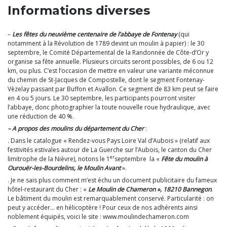
Informations diverses
–
Les fêtes du neuvième centenaire de l’abbaye de Fontenay
(qui
notamment à la Révolution de 1789 devint un moulin à papier) : le 30
septembre, le Comité Départemental de la Randonnée de Côte-d’Or y
organise sa fête annuelle. Plusieurs circuits seront possibles, de 6 ou 12
km, ou plus. C’est l’occasion de mettre en valeur une variante méconnue
du chemin de St-Jacques de Compostelle, dont le segment Fontenay-
Vèzelay passant par Buffon et Avallon. Ce segment de 83 km peut se faire
en 4 ou 5 jours. Le 30 septembre, les participants pourront visiter
l’abbaye, donc photographier la toute nouvelle roue hydraulique, avec
une réduction de 40 %.
– A propos des moulins du département du Cher
:
. Dans le catalogue « Rendez-vous Pays Loire Val d’Aubois » (relatif aux
festivités estivales autour de La Guerche sur l’Aubois, le canton du Cher
er
limitrophe de la Nièvre), notons le 1
septembre la «
Fête du moulin à
Ourouër-les-Bourdelins, le Moulin Avant
».
. Je ne sais plus comment m’est échu un document publicitaire du fameux
hôtel-restaurant du Cher : «
Le Moulin de Chameron », 18210 Bannegon
.
Le bâtiment du moulin est remarquablement conservé. Particularité : on
peut y accéder… en hélicoptère ! Pour ceux de nos adhérents ainsi
noblement équipés, voici le site : www.moulindechameron.com