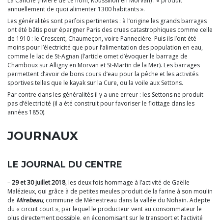
La Canche (rivière de ce nom, Roussillon en Morvan) : « produit
annuellement de quoi alimenter 1300 habitants ».
Les généralités sont parfois pertinentes : à l’origine les grands barrages
ont été bâtis pour épargner Paris des crues catastrophiques comme celle
de 1910 : le Crescent, Chaumeçon, voire Pannecière. Puis ils l’ont été
moins pour l’électricité que pour l’alimentation des population en eau,
comme le lac de St-Agnan (l’article omet d’évoquer le barrage de
Chamboux sur Alligny en Morvan et St-Martin de la Mer). Les barrages
permettent d’avoir de bons cours d’eau pour la pêche et les activités
sportives telles que le kayak sur la Cure, ou la voile aux Settons.
Par contre dans les généralités il y a une erreur : les Settons ne produit
pas d’électricité (il a été construit pour favoriser le flottage dans les
années 1850).
JOURNAUX
LE JOURNAL DU CENTRE
–
29 et 30 juillet 2018
, les deux fois hommage à l’activité de Gaëlle
Malézieux, qui grâce à de petites meules produit de la farine à son moulin
de
Mirebeau
, commune de Ménestreau dans la vallée du Nohain. Adepte
du « circuit court », par lequel le producteur vent au consommateur le
plus directement possible, en économisant sur le transport et l’activité