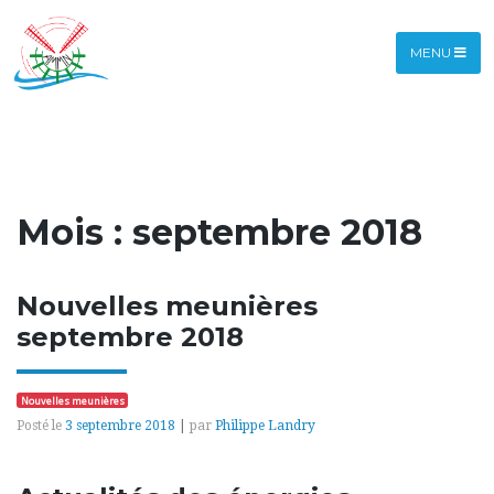
Skip
-->
to
content
MENU
Mois :
septembre 2018
Nouvelles meunières
septembre 2018
Nouvelles meunières
Posté le
3 septembre 2018
|
par
Philippe Landry