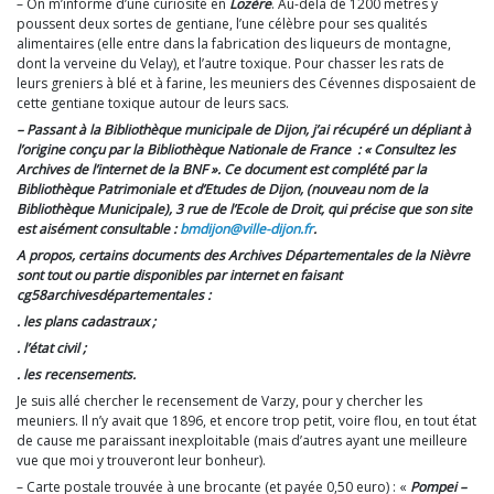
– On m’informe d’une curiosité en
Lozère
. Au-delà de 1200 mètres y
poussent deux sortes de gentiane, l’une célèbre pour ses qualités
alimentaires (elle entre dans la fabrication des liqueurs de montagne,
dont la verveine du Velay), et l’autre toxique. Pour chasser les rats de
leurs greniers à blé et à farine, les meuniers des Cévennes disposaient de
cette gentiane toxique autour de leurs sacs.
– Passant à la Bibliothèque municipale de Dijon, j’ai récupéré un dépliant à
l’origine conçu par la Bibliothèque Nationale de France : « Consultez les
Archives de l’internet de la BNF ». Ce document est complété par la
Bibliothèque Patrimoniale et d’Etudes de Dijon, (nouveau nom de la
Bibliothèque Municipale), 3 rue de l’Ecole de Droit, qui précise que son site
est aisément consultable :
bmdijon@ville-dijon.fr
.
A propos, certains documents des Archives Départementales de la Nièvre
sont tout ou partie disponibles par internet en faisant
cg58archivesdépartementales :
. les plans cadastraux ;
. l’état civil ;
. les recensements.
Je suis allé chercher le recensement de Varzy, pour y chercher les
meuniers. Il n’y avait que 1896, et encore trop petit, voire flou, en tout état
de cause me paraissant inexploitable (mais d’autres ayant une meilleure
vue que moi y trouveront leur bonheur).
– Carte postale trouvée à une brocante (et payée 0,50 euro) : «
Pompei –