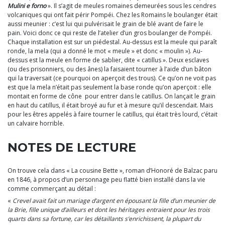
Mulini e forno
». Il s’agit de meules romaines demeurées sous les cendres
volcaniques qui ont fait périr Pompéi. Chez les Romains le boulanger était
aussi meunier : c’est lui qui pulvérisait le grain de blé avant de faire le
pain. Voici donc ce qui reste de l’atelier d’un gros boulanger de Pompéi.
Chaque installation est sur un piédestal. Au-dessus est la meule qui paraît
ronde, la mela (qui a donné le mot « meule » et donc « moulin »). Au-
dessus est la meule en forme de sablier, dite « catillus ». Deux esclaves
(ou des prisonniers, ou des ânes) la faisaient tourner à l’aide d’un bâton
qui la traversait (ce pourquoi on aperçoit des trous). Ce qu’on ne voit pas
est que la mela n’était pas seulement la base ronde qu’on aperçoit : elle
montait en forme de cône pour entrer dans le catillus. On lançait le grain
en haut du catillus, il était broyé au fur et à mesure qu’il descendait. Mais
pour les êtres appelés à faire tourner le catillus, qui était très lourd, c’était
un calvaire horrible.
NOTES DE LECTURE
On trouve cela dans « La cousine Bette », roman d’Honoré de Balzac paru
en 1846, à propos d’un personnage peu flatté bien installé dans la vie
comme commerçant au détail :
«
Crevel avait fait un mariage d’argent en épousant la fille d’un meunier de
la Brie, fille unique d’ailleurs et dont les héritages entraient pour les trois
quarts dans sa fortune, car les détaillants s’enrichissent, la plupart du